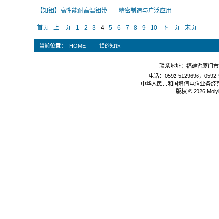
【知钼】高性能耐高温钼带——精密制造与广泛应用
首页
上一页
1
2
3
4
5
6
7
8
9
10
下一页
末页
当前位置：
HOME
钼的知识
联系地址：福建省厦门市软
电话：0592-5129696，0592-5
中华人民共和国增值电信业务经
版权 © 2026 Mol