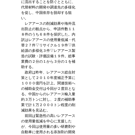
に流出することを防ぐとともに、
代替材料の開発や調達先の多様化
を促し、中国依存を脱却する狙
い。
レアアースの削減効果や海外流
出防止の観点から、申請件数１１
８件のうち６８件を採択した。内
訳はレアアースの使用量低減・代
替２７件▽リサイクル１９件▽供
給源の多様化３件▽レアアース製
造の試験・評価設備１９件。総事
業費の２分の１から３分の１を補
助する。
政府は昨年、レアアース総合対
策として２０１０年度補正予算に
１０００億円を計上。関連技術へ
の補助金交付は今回が２度目とな
る。中国からのレアアース輸入量
約３万トンに対し、２度の補助事
業で計１万２０００トン程度の削
減効果を見込む。
前回は緊急性の高いレアアース
の使用量低減を中心に支援した
が、今回は使用量の多い研磨剤や
自動車に使用される添加剤の開発