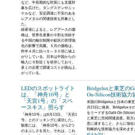
など、中長期的な対策にも支援対
象を広げた。タングステンやニッ
ケルなど、安定調達に不安のある
レアメタルの関連技術も対象とし
た。
経産省によると、レアアースの価
格は、世界生産量の９割を供給す
る中国の輸出制限や鉱区の管理強
化の影響で高騰。５月の価格は、
昨年４月に比べ５～３０倍に値上
がりしている。日本は中国からの
輸入に９割近くを依存しており、
多くの企業で調達コストが跳ね上
がっている。
LEDのスポットライト
Bridgeluxと東芝のG
は、「神舟10号」と
On-Silicon技術協
「天宮1号」の「スペ
米国のBridgeluxと日本の東
ースキス」照らす
月23日に発表、Bridgeluxそ
をリードするGaN-On-Silico
「神舟10号」は6月13日、「天宮1
と東芝に売却関連資産。双方
号」とのドッキングに成功した。
意に達すること、さらに強化
観客には、「神舟10号」から2つ
戦略的な技術協力を深めます
のまぶしさを見た、それは、これ
続きを読む...