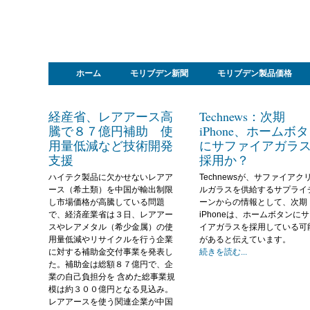
ホーム
モリブデン新聞
モリブデン製品価格
経産省、レアアース高
Technews：次期
騰で８７億円補助 使
iPhone、ホームボ
用量低減など技術開発
にサファイアガラ
支援
採用か？
ハイテク製品に欠かせないレアア
Technewsが、サファイアク
ース（希土類）を中国が輸出制限
ルガラスを供給するサプライ
し市場価格が高騰している問題
ーンからの情報として、次期
で、経済産業省は３日、レアアー
iPhoneは、ホームボタンに
スやレアメタル（希少金属）の使
イアガラスを採用している可
用量低減やリサイクルを行う企業
があると伝えています。
に対する補助金交付事業を発表し
続きを読む...
た。補助金は総額８７億円で、企
業の自己負担分を 含めた総事業規
模は約３００億円となる見込み。
レアアースを使う関連企業が中国