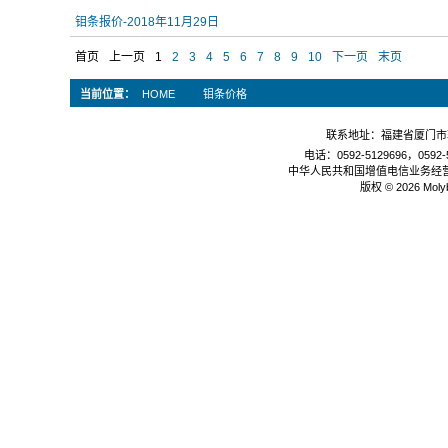
钼条报价-2018年11月29日
首页
上一页
1
2
3
4
5
6
7
8
9
10
下一页
末页
当前位置：
HOME
钼条价格
联系地址：福建省厦门市软
电话：0592-5129696，0592-5
中华人民共和国增值电信业务经
版权 © 2026 Mol