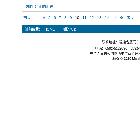
【知钼】钼的用途
首页
上一页
5
6
7
8
9
10
11
12
13
14
下一页
末页
当前位置：
HOME
钼的知识
联系地址：福建省厦门市软
电话：0592-5129696，0592-5
中华人民共和国增值电信业务经
版权 © 2026 Mol