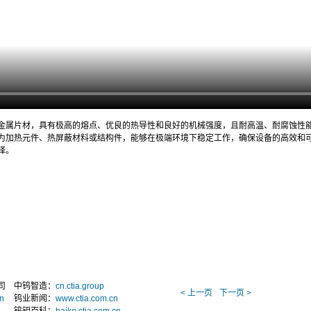
种高纯钼金属片材，具有极高的熔点、优良的热导性和良好的机械强度，且耐高温、耐腐蚀
为加热元件、热屏蔽材料或结构件，能够在极端环境下稳定工作，确保设备的高效和
择。
司
中钨智造：
cn.ctia.group
< 上一页
下一页 >
n
钨业新闻：
www.ctia.com.cn