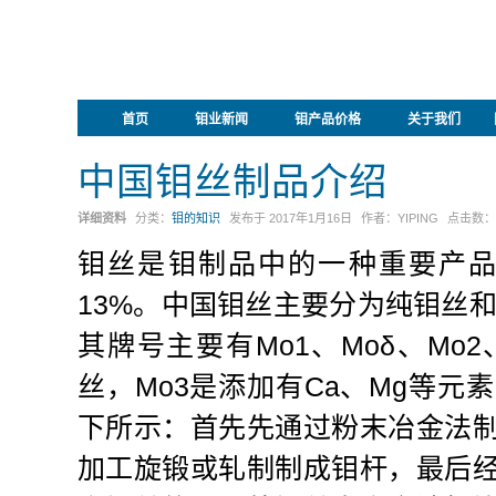
首页
钼业新闻
钼产品价格
关于我们
中国钼丝制品介绍
详细资料
分类：
钼的知识
发布于
2017年1月16日
作者：
YIPING
点击数：
钼丝是钼制品中的一种重要产
13%。中国钼丝主要分为纯钼丝和掺杂
其牌号主要有Mo1、Moδ、Mo2、
丝，Mo3是添加有Ca、Mg等
下所示：首先先通过粉末冶金法
加工旋锻或轧制制成钼杆，最后