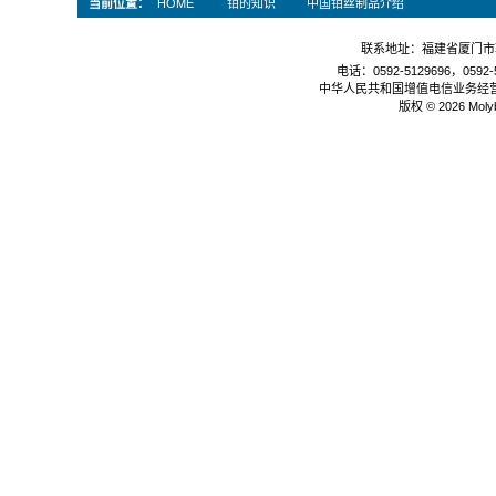
当前位置：
HOME
钼的知识
中国钼丝制品介绍
联系地址：福建省厦门市软
电话：0592-5129696，0592-5
中华人民共和国增值电信业务经
版权 © 2026 Mol