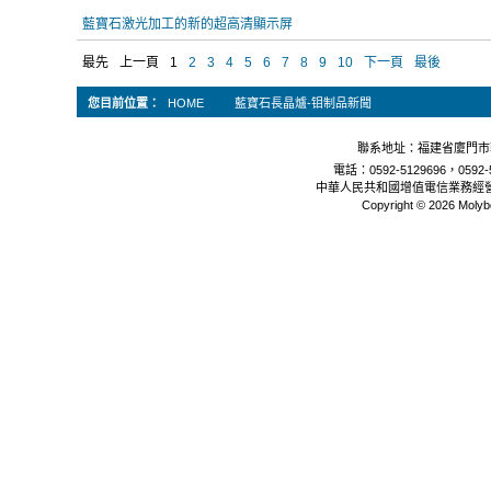
藍寶石激光加工的新的超高清顯示屏
最先
上一頁
1
2
3
4
5
6
7
8
9
10
下一頁
最後
您目前位置：
HOME
藍寶石長晶爐-钼制品新聞
聯系地址：福建省廈門市軟
電話：0592-5129696，0592-5
中華人民共和國增值電信業務經
Copyright © 2026 Molyb