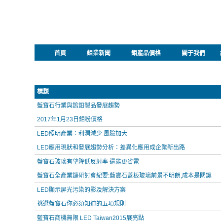
首頁
鉬業新聞
鉬產品價格
關于我們
標題
藍寶石行業與鎢鉬製品發展趨勢
2017年1月23日鉬粉價格
LED照明產業：利潤減少 風險加大
LED應用現狀和發展趨勢分析：差異化應用成企業新出路
藍寶石玻璃有望降低反射率 還能更省電
藍寶石全產業鏈研討會紀要:藍寶石蓋板玻璃前景不明朗,成本是關鍵
LED顯示屏光污染的影及解決方案
挑選藍寶石你必須知道的五項規則
藍寶石商機無限 LED Taiwan2015展亮點