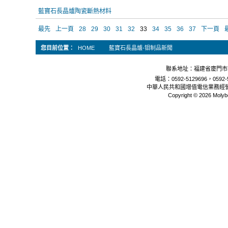
藍寶石長晶爐陶瓷斷熱材料
最先
上一頁
28
29
30
31
32
33
34
35
36
37
下一頁
您目前位置：
HOME
藍寶石長晶爐-钼制品新聞
聯系地址：福建省廈門市軟
電話：0592-5129696，0592-5
中華人民共和國增值電信業務經
Copyright © 2026 Molyb