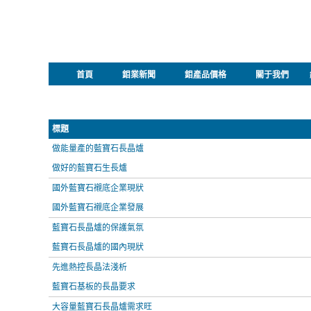
首頁
鉬業新聞
鉬產品價格
關于我們
標題
做能量產的藍寶石長晶爐
做好的藍寶石生長爐
國外藍寶石襯底企業現狀
國外藍寶石襯底企業發展
藍寶石長晶爐的保護氣氛
藍寶石長晶爐的國內現狀
先進熱控長晶法淺析
藍寶石基板的長晶要求
大容量藍寶石長晶爐需求旺