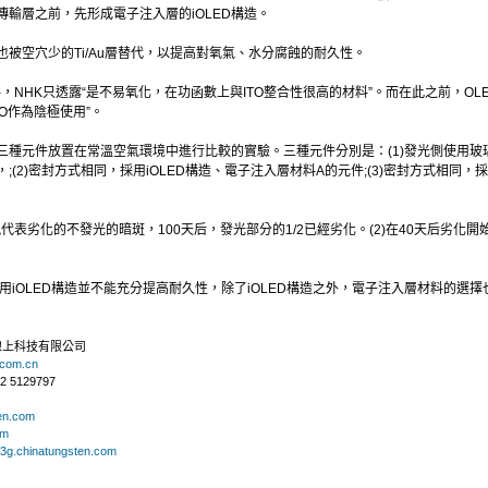
輸層之前，先形成電子注入層的iOLED構造。
被空穴少的Ti/Au層替代，以提高對氧氣、水分腐蝕的耐久性。
，NHK只透露“是不易氧化，在功函數上與ITO整合性很高的材料”。而在此之前，OLE
O作為陰極使用”。
三種元件放置在常溫空氣環境中進行比較的實驗。三種元件分別是：(1)發光側使用玻
(2)密封方式相同，採用iOLED構造、電子注入層材料A的元件;(3)密封方式相同，採
現代表劣化的不發光的暗斑，100天后，發光部分的1/2已經劣化。(2)在40天后劣化開始
採用iOLED構造並不能充分提高耐久性，除了iOLED構造之外，電子注入層材料的選
線上科技有限公司
.com.cn
 5129797
ten.com
om
//3g.chinatungsten.com