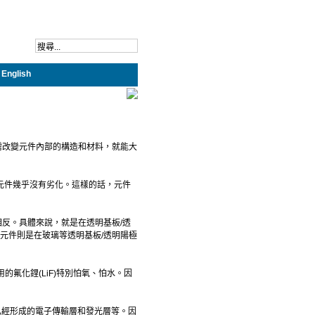
English
需改變元件內部的構造和材料，就能大
的元件幾乎沒有劣化。這樣的話，元件
構造相反。具體來說，就是在透明基板/透
D元件則是在玻璃等透明基板/透明陽極
的氟化鋰(LiF)特別怕氧、怕水。因
已經形成的電子傳輸層和發光層等。因