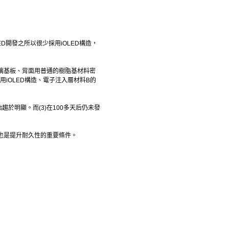
D開發之所以很少採用iOLED構造，
璃基板、背面用普通的樹脂基材料密
用iOLED構造、電子注入層材料B的
趨於明顯。而(3)在100多天后仍未發
擇也是提升耐久性的重要條件。