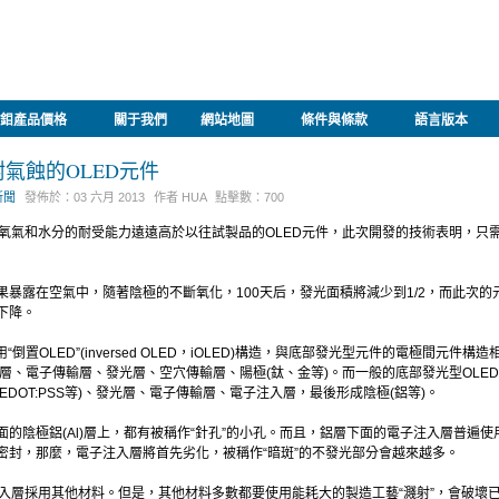
鉬產品價格
關于我們
網站地圖
條件與條款
語言版本
氣蝕的OLED元件
新聞
發佈於：
03 六月 2013
作者
HUA
點擊數：
700
的氧氣和水分的耐受能力遠遠高於以往試製品的OLED元件，此次開發的技術表明，只
暴露在空氣中，隨著陰極的不斷氧化，100天后，發光面積將減少到1/2，而此次
下降。
“倒置OLED”(inversed OLED，iOLED)構造，與底部發光型元件的電極間元件
注入層、電子傳輸層、發光層、空穴傳輸層、陽極(鈦、金等)。而一般的底部發光型OLE
PEDOT:PSS等)、發光層、電子傳輸層、電子注入層，最後形成陰極(鋁等)。
的陰極鋁(Al)層上，都有被稱作“針孔”的小孔。而且，鋁層下面的電子注入層普遍使用
密封，那麼，電子注入層將首先劣化，被稱作“暗斑”的不發光部分會越來越多。
注入層採用其他材料。但是，其他材料多數都要使用能耗大的製造工藝“濺射”，會破壞