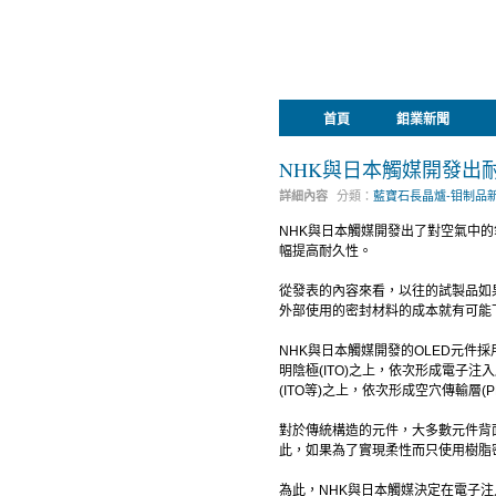
首頁
鉬業新聞
NHK與日本觸媒開發出耐
詳細內容
分類：
藍寶石長晶爐-钼制品
NHK與日本觸媒開發出了對空氣中
幅提高耐久性。
從發表的內容來看，以往的試製品如果
外部使用的密封材料的成本就有可能
NHK與日本觸媒開發的OLED元件採用
明陰極(ITO)之上，依次形成電子
(ITO等)之上，依次形成空穴傳輸層(
對於傳統構造的元件，大多數元件背面
此，如果為了實現柔性而只使用樹脂
為此，NHK與日本觸媒決定在電子