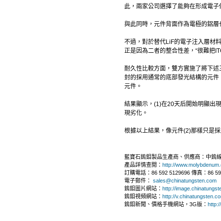
此，兩家公司選擇了能夠在形成電子傳
與此同時，元件背面作為電極的鋁層也
不過，對於替代LiF的電子注入層材料
正是因為二者的整合性差，“很難把IT
耐久性比較方面，雙方實施了將下述
封的採用通常的底部發光結構的元件，;
元件。
結果顯示，(1)在20天后開始明顯出
現劣化。
根據以上結果，像元件(2)那樣只是
藍寶石鎢鉬製品生產商、供應商：中鎢
產品詳情查閱：
http://www.molybdenum
訂購電話：86 592 5129696 傳真：86 592
電子郵件：
sales@chinatungsten.com
鎢鉬圖片網站：
http://image.chinatungs
鎢鉬視頻網站：
http://v.chinatungsten.c
鎢鉬新聞、價格手機網站，3G版：
http: