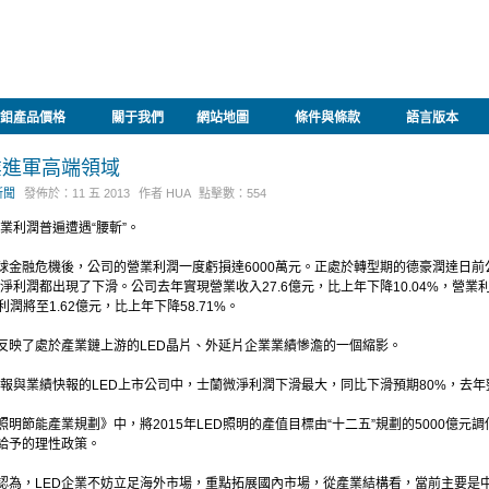
鉬產品價格
關于我們
網站地圖
條件與條款
語言版本
業進軍高端領域
新聞
發佈於：
11 五 2013
作者
HUA
點擊數：
554
企業利潤普遍遭遇“腰斬”。
金融危機後，公司的營業利潤一度虧損達6000萬元。正處於轉型期的德豪潤達日前公
淨利潤都出現了下滑。公司去年實現營業收入27.6億元，比上年下降10.04%，營業利潤
利潤將至1.62億元，比上年下降58.71%。
反映了處於產業鏈上游的LED晶片、外延片企業業績慘澹的一個縮影。
年報與業績快報的LED上市公司中，士蘭微淨利潤下滑最大，同比下滑預期80%，去年
節能產業規劃》中，將2015年LED照明的產值目標由“十二五”規劃的5000億元調
給予的理性政策。
士認為，LED企業不妨立足海外市場，重點拓展國內市場，從產業結構看，當前主要是