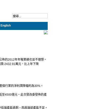
English
佈的2012年年報業績也並不理想。
-2432.91萬元，比上年下降
整個行業的淨利潤降幅約為30%。
低至4500億元。此次發改委發佈的產
中低端產能過剩，而高端卻產能不足。