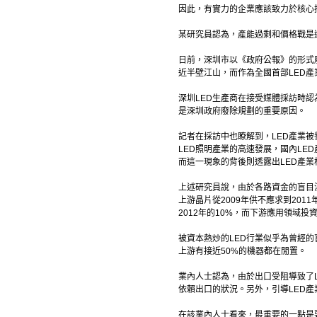
因此，有實力的企業應該致力於核心
某研究員認為，產能過剩和價格戰是
日前，深圳市以《政府公報》的形式廢止
近半壁江山，而作為全國首部LED
深圳LED生產商在接受媒體採訪時認
是深圳政府廢除規劃的重要原因。
記者在採訪中也瞭解到，LED產業被
LED照明產業的高速發展，國內LE
而這一現象的背後則透露出LED產
上述研究員說，由於各路資金的盲目湧
上游晶片從2009年供不應求到201
2012年的10%，而下游應用領域投
被資本熱炒的LED行業似乎為曾經的盲
上游有接近50%的機器都在閒置。
業內人士認為，由於出口受阻導致了
依賴出口的狀況。另外，引導LED
在該業內人士看來，最重要的一點是要