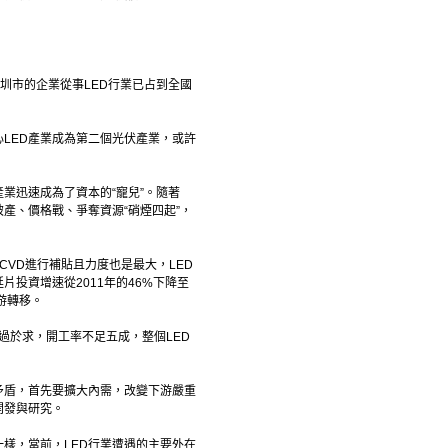
深圳市的企業從事LED行業已占到全國
心LED產業成為第二個光伏產業，或許
業迅速成為了資本的“寵兒”。隨著
產、價格戰、爭奪資源“硝煙四起”，
CVD進行補貼且力度也是最大，LED
片投資增速從2011年的46%下降至
下游轉移。
供過於求，開工率不足五成，整個LED
矛盾，首先要擴大內需，改變下游嚴重
開發與研究。
一樣，當前，LED行業遭遇的主要外在