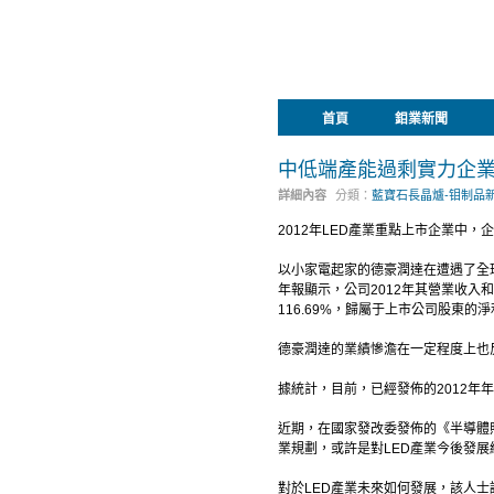
首頁
鉬業新聞
中低端產能過剩實力企
詳細內容
分類：
藍寶石長晶爐-钼制品
2012年LED產業重點上市企業中，
以小家電起家的德豪潤達在遭遇了全球
年報顯示，公司2012年其營業收入和
116.69%，歸屬于上市公司股東的淨
德豪潤達的業績慘澹在一定程度上也
據統計，目前，已經發佈的2012年
近期，在國家發改委發佈的《半導體照明
業規劃，或許是對LED產業今後發展
對於LED產業未來如何發展，該人