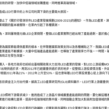
技術的研發，加快中低端領域並購重組，同時進軍高端領域。
造成LED行業中的上市公司利潤下滑的主要兩大原因。
了《關於印發深圳市LED產業發展規劃(2009-2015)的通知》。作為LED產業，
產業規劃的藍本被廢除，在業內引起了各種猜測。
為，深圳屢現億元級LED企業倒閉，整個LED產業實際已經出現了產能過剩，基於擔
譽為國家節能環保產業的樣本，在伴隨著國家政策支持以及各種補貼之下，我國LED產
D產業產能不斷擴張，大量中低端產品產能過剩，也導致了產業競爭力不強。一時間，破
業格局正在發生改變。
入，各地方政府也紛紛出臺相關政策大力支持LED產業的發展，對LED上游設備MO
1年出現供過於求，再到2012年已經嚴重供過於求的地步。從整個上游投資情況看，外延
資增速2011年為21%，2012年上升至53%，這也意味著LED行業投資重心從上游向
目資金注入付出代價。據高工LED產業研究所(GLII)資料顯示，LED行業上游嚴重
LED照明下游需求減少，進而造成了上游晶片領域嚴重產能過剩的問題，要化解這種
產業進行結構化變革，提高中低端領域的集中度，同時鼓勵企業加大對高附加值領域的
減少政府對LED企業的行政補助，切實利用市場對LED企業進行淘汰。同很多行業