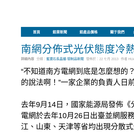
首頁
鉬業新聞
鉬產品價格
關于我們
南網分佈式光伏態度冷
詳細內容
分類：
藍寶石長晶爐-钼制品新聞
發佈於：
22 七月 2013
作者
HU
“不知道南方電網到底是怎麼想的
的說法啊！”一家企業的負責人日
去年9月14日，國家能源局發佈
電網於去年10月26日出臺並網
江、山東、天津等省均出現分散式