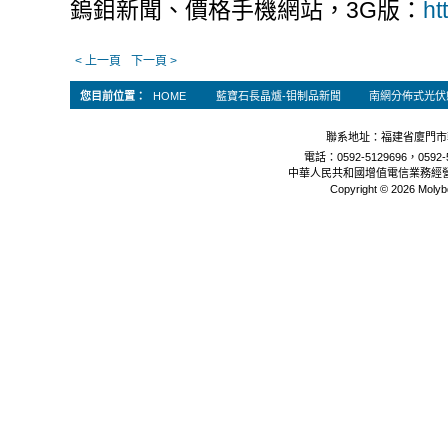
鎢鉬新聞、價格手機網站，3G版：
ht
< 上一頁
下一頁 >
您目前位置：
HOME
藍寶石長晶爐-钼制品新聞
南網分佈式光伏
聯系地址：福建省廈門市軟
電話：0592-5129696，0592-5
中華人民共和國增值電信業務經
Copyright © 2026 Molyb