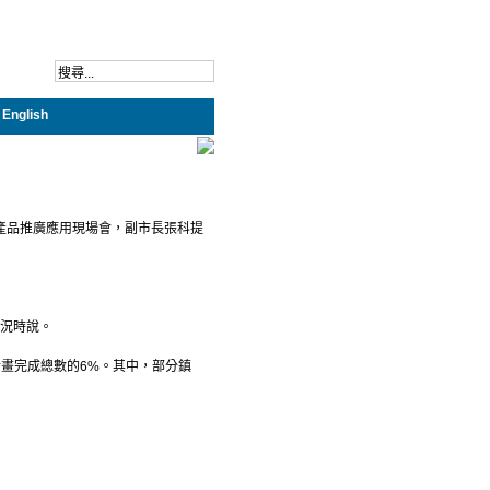
English
明產品推廣應用現場會，副市長張科提
情況時說。
占計畫完成總數的6%。其中，部分鎮