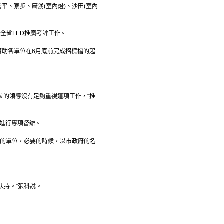
、寮步、麻湧(室內燈)、沙田(室內
全省LED推廣考評工作。
幫助各單位在6月底前完成招標檔的起
位的領導沒有足夠重視這項工作，“推
作進行專項督辦。
後的單位，必要的時候，以市政府的名
扶持。”張科說。