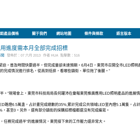
鉬產品價格
關于我們
網站地圖
條件與條款
語言版本
應用進度需本月全部完成招標
新聞
發佈於：
07 六月 2013
作者
HUA
點擊數：
516
緊迫，普及時間快要過半，但完成量卻未達預期。6月4日，東莞市召開全市LED照
年的完成情況進行排名，從高到低排，看哪些鎮街、單位拖了後腿。”
過半。”現場會上，東莞市科技局局長何躍沛在彙報東莞推廣應用LED照明產品的進展
D路燈6.5萬盞，占計畫完成總數的35%;累計完成公共領域LED室內燈5.1萬隻，
4%，甚至0。另外，還有部分鎮街的採購招標檔都還沒有完成編寫。
半，任務完成過半”的進展情況，東莞接下來的工作壓力還非常大。