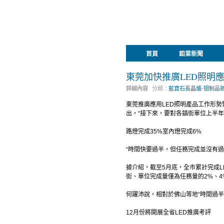
首頁
鉬業新聞
東莞加快推廣LED照明
詳細內容
分類：
藍寶石長晶爐-钼制品
東莞推廣應用LED照明產品工作形勢
出，“接下來，要對各鎮街單位上半
路燈完成35%室內燈完成6%
“時間快要過半，但任務完成並沒有
據介紹，截至5月底，全市累計完成LE
街、單位完成量僅為任務量的2%、
何躍沛說，相對於佛山等地“時間過
12月份將開展全省LED推廣考評