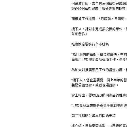
何躍沛介紹，去年有三個鎮街完成轄
燈)等9個鎮街完成了部分專案的招標
而根據工作進度，6月底前，各鎮街
接下來，針對未完成招投標的單位，
草和發佈。
推廣進度要進行全市排名
“為什麼有的鎮街、單位推廣快，有
廣應用LED照明產品這項工作，是今
為加大對推廣應用工作的督查力度，
“接下來，督查室要寫一個上半年的
義發公函督辦，或者現場督辦。
會上指出，要以LED照明產品的推
“LED產品本來就是東莞千億戰略新
第二批補貼計畫本月開始申請
據介紹，目前東莞市對LED路燈和