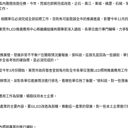
區內路燈改造任務，今年，莞城也即將完成改造，企石、黃江、東城、橫瀝、石碣、常平
工作。
、相關單位必須完成全部招標工作，否則有可能耽誤全市的推廣進度，影響今年12月的
東莞市LED推廣應用中心將繼續組織有關專家深入鎮街、各單位進行專門輔導，力爭
的推廣慢，發展非常不平衡?”在聽取情況彙報後，張科說，這首先是因為一些鎮街、單
年全省考核的硬指標，是必須完成的。”
從今年3月份開始，東莞市政府督查室就每月對全市各單位落實LED照明推廣應用工
督辦情況，並對各單位進展情況進行排名，看哪些單位拖了後腿。”張科說，對一些落
廣應用工作為契機，積極扶持本土企業。
興產業的主要內容，要以LED改造為契機，推動這一產業的發展，對一些本土企業進行
室內照明專案均進行補貼。