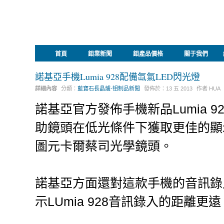
首頁
鉬業新聞
鉬產品價格
關于我們
諾基亞手機Lumia 928配備氙氣LED閃光燈
詳細內容
分類：
藍寶石長晶爐-钼制品新聞
發佈於：
13 五 2013
作者
HUA
諾基亞官方發佈手機新品Lumia 
助鏡頭在低光條件下獲取更佳的顯示效
圖元卡爾蔡司光學鏡頭。
諾基亞方面還對這款手機的音訊錄
示LUmia 928音訊錄入的距離