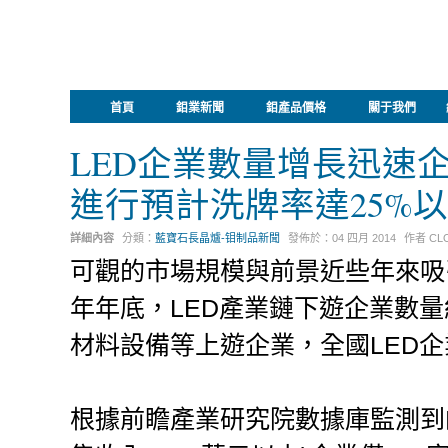
首頁
鉬業新聞
鉬產品價格
關于我們
LED企業數量增長迅速
進行預計洗牌率達25%
詳細內容
分類：
藍寶石長晶爐-钼制品新聞
發佈於：
04 四月 2014
作者
CL
可觀的市場規模與前景近些年來吸引
年年底，LED產業鏈下遊企業數量
材料設備等上遊企業，全國LED企
根據前瞻產業研究院數據庫監測到的