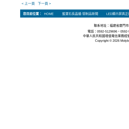
< 上一頁
下一頁 >
您目前位置：
HOME
藍寶石長晶爐-钼制品新聞
LED顯示屏真
聯系地址：福建省廈門市軟
電話：0592-5129696，0592-5
中華人民共和國增值電信業務經
Copyright © 2026 Molyb