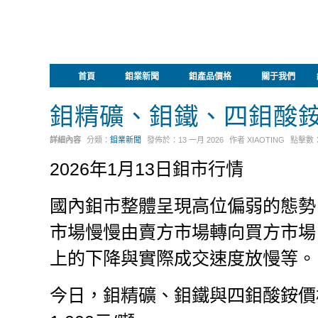
首頁
鉬業新聞
鉬產品價格
關于我們
鉬精礦、鉬鐵、四鉬酸
詳細內容
分類：
鉬業新聞
發佈於：
13 一月 2026
作者
XIAOTING
點擊數
2026年1月13日鉬市行情
國內鉬市整體呈現高位偏弱的態勢
市場慢慢由賣方市場轉向買方市場
上的下降與實際成交速度放慢等。
今日，鉬精礦、鉬鐵與四鉬酸銨價格分