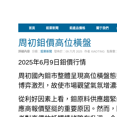
首頁
鉬業新聞
鉬產品價格
關于我們
周初鉬價高位橫盤
詳細內容
分類：
鉬業新聞
發佈於：
09 六月 2025
作者
XIAOTING
點擊數
2025年6月9日鉬價行情
周初國內鉬市整體呈現高位橫盤態
博弈激烈，故使市場觀望氣氛增濃
從利好因素上看，鉬原料供應趨緊
應商報價堅挺的重要原因。然而，