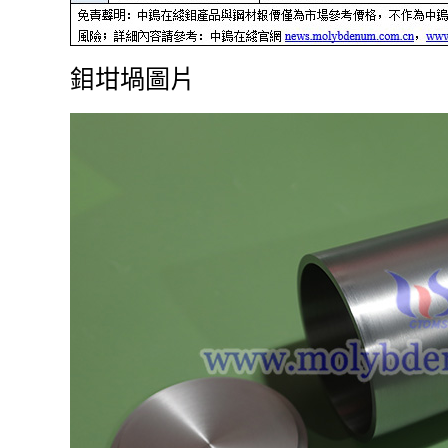
鉬坩堝圖片