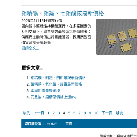
鉬精礦、鉬鐵、七鉬酸銨最新價格
2026年1月15日鉬市行情
國內鉬市整體維持橫盤運行，在多空因素的
互相交織下，買賣雙方商談氣氛略顯膠著：
供應商主動降價出貨意識薄弱，採購商對高
價貨源接受度較低。
閱讀全文...
更多文章...
鉬精礦、鉬鐵、四鉬酸銨最新價格
鉬精礦、氧化鉬、鉬鐵最新價格
本周鉬價先揚後穩
元旦後，鉬精礦價格上漲8%
最先
上一頁
1
2
3
4
5
6
7
8
9
10
下一頁
最後
您目前位置：
HOME
首頁
聯系地址：福建省廈門市軟