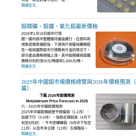
有限，業者對後市信心一般。
閱讀全文...
鉬精礦、鉬鐵、氧化鉬最新價格
2026年1月19日鉬市行情
週一國內鉬市整體維持偏強運行，在原料商
惜售挺價意識較強、下游用戶詢盤採購積極
性一般與國際鉬市行情略有升溫的情況下，
部分產品價格微幅上漲，其中鉬精礦與鉬鐵
價格分別約漲30元/噸度和1,000元/噸。
閱讀全文...
2025年中國鉬市場價格總覽與2026年價格預測
篇）
下篇 2026年鉬價預測
Molybdenum Price Forecast in 2026
六、2025年中國鉬價預測
2025年中國鉬價經歷平穩偏弱（1-2月）、
加速下行（3-4月）、強勢反彈創高（4月下
旬至9月初）、牛市逆轉轉弱（9月中下旬至
11月）以及年末企穩（12月）五個階段。
閱讀全文...