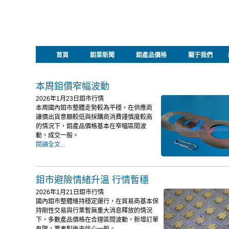
首頁
鉬業新聞
鉬產品價格
關于我們
本周鉬價窄幅波動
2026年1月23日鉬市行情
本周國內鉬市整體走勢較為平穩，在供應商
讓價出貨意願較低與採購商消費謹慎度較高
的情況下，鉬產品價格基本在窄幅區間波
動，成交一般。
閱讀全文...
鉬市避險情緒升溫 行情暫穩
2026年1月21日鉬市行情
國內鉬市整體維持穩定運行，在貿易商基本保
持剛性交易與行業暫無重大消息釋放的情況
下，多數產品價格在合理區間波動，新增訂單