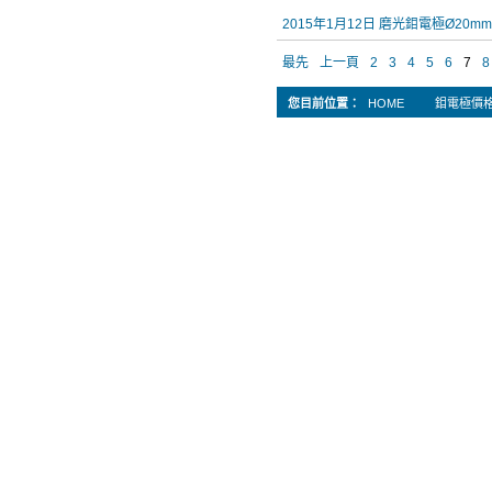
2015年1月12日 磨光鉬電極Ø20mm
最先
上一頁
2
3
4
5
6
7
8
您目前位置：
HOME
鉬電極價