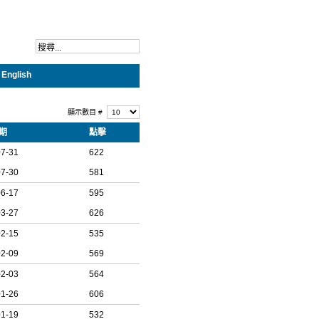
English
顯示數目 #
期
點擊
07-31
622
07-30
581
06-17
595
03-27
626
02-15
535
02-09
569
02-03
564
01-26
606
01-19
532